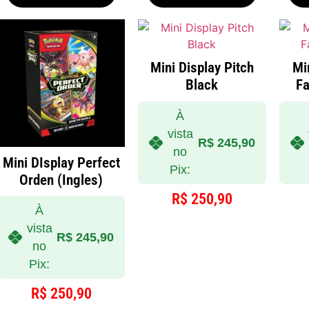
Mini Display Pitch
Mi
Black
F
À
vista
R$
245,90
no
Mini DIsplay Perfect
Pix:
Orden (Ingles)
R$
250,90
À
vista
R$
245,90
no
Pix:
R$
250,90