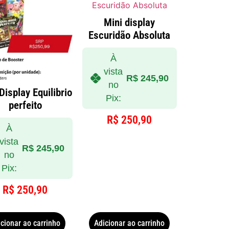
Mini display
Escuridão Absoluta
À
vista
R$
245,90
no
Display Equilibrio
Pix:
perfeito
R$
250,90
À
vista
R$
245,90
no
Pix:
R$
250,90
cionar ao carrinho
Adicionar ao carrinho