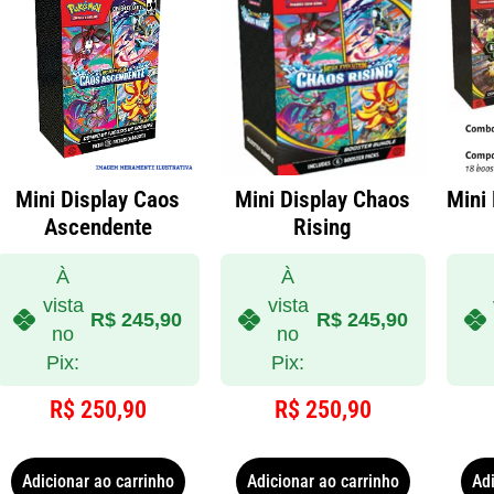
Mini Display Caos
Mini Display Chaos
Mini 
Ascendente
Rising
À
À
vista
vista
R$
245,90
R$
245,90
no
no
Pix:
Pix:
R$
250,90
R$
250,90
Adicionar ao carrinho
Adicionar ao carrinho
Adi