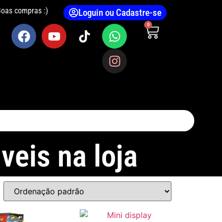
Boas compras :)
Loguin ou Cadastre-se
0
veis na loja