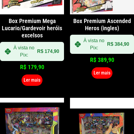
Box Premium Mega
Box Premium Ascended
Lucario/Gardevoir heróis
Heros (ingles)
excelsos
À vista no
R$
384,90
À vista no
Pix:
R$
174,90
Pix:
R$
389,90
R$
179,90
Ler mais
Ler mais