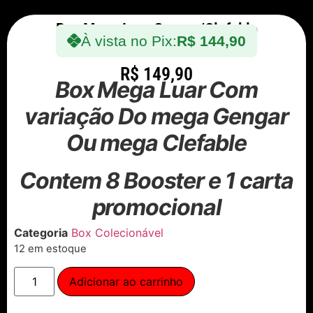
Box Mega Luar Gengar/Clefable
À vista no Pix:
R$
144,90
R$
149,90
Box Mega Luar Com
variação Do mega Gengar
Ou mega Clefable
Contem 8 Booster e 1 carta
promocional
Categoria
Box Colecionável
12 em estoque
Adicionar ao carrinho