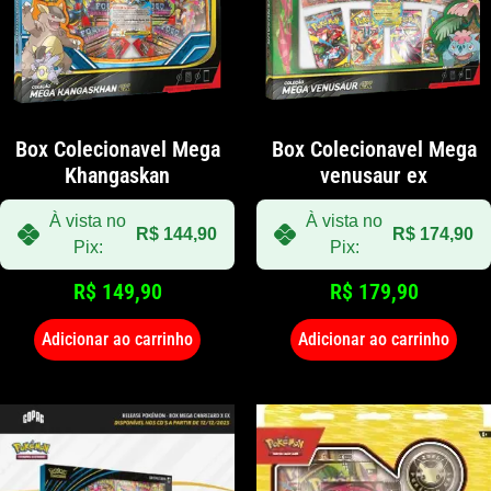
Box Colecionavel Mega
Box Colecionavel Mega
Khangaskan
venusaur ex
À vista no
À vista no
R$
144,90
R$
174,90
Pix:
Pix:
R$
149,90
R$
179,90
Adicionar ao carrinho
Adicionar ao carrinho