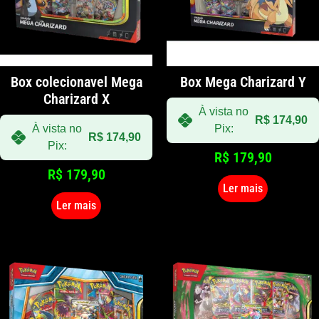
Box colecionavel Mega
Box Mega Charizard Y
Charizard X
À vista no
R$
174,90
À vista no
Pix:
R$
174,90
Pix:
R$
179,90
R$
179,90
Ler mais
Ler mais