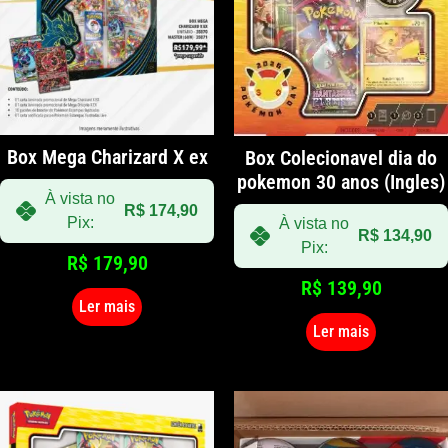
Box Mega Charizard X ex
Box Colecionavel dia do
pokemon 30 anos (Ingles)
À vista no
R$
174,90
Pix:
À vista no
R$
134,90
Pix:
R$
179,90
R$
139,90
Ler mais
Ler mais