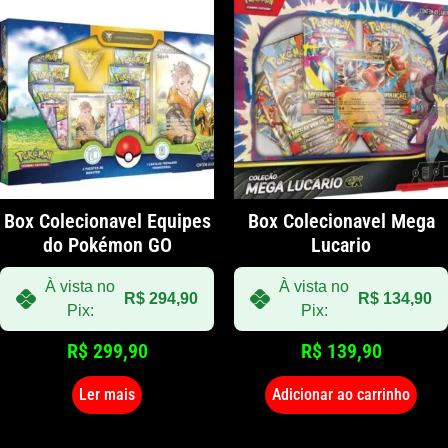
Box Colecionavel Equipes
Box Colecionavel Mega
do Pokémon GO
Lucario
À vista no
À vista no
R$
294,90
R$
134,90
Pix:
Pix:
R$
299,90
R$
139,90
Ler mais
Adicionar ao carrinho