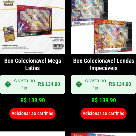
Box Colecionavel Mega
Box Colecionavel Lendas
Latias
Impecáveis
À vista no
À vista no
R$
134,90
R$
134,90
Pix:
Pix:
R$
139,90
R$
139,90
Adicionar ao carrinho
Adicionar ao carrinho