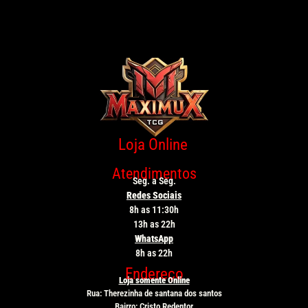
Loja Online
Atendimentos
Seg. a Seg.
Redes Sociais
8h as 11:30h
13h as 22h
WhatsApp
8h as 22h
Endereço
Loja somente Online
Rua: Therezinha de santana dos santos
Bairro: Cristo Redentor