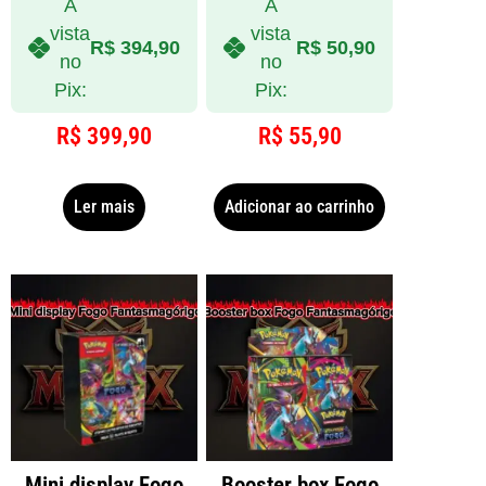
À
À
vista
vista
R$
394,90
R$
50,90
no
no
Pix:
Pix:
R$
399,90
R$
55,90
Ler mais
Adicionar ao carrinho
Mini display Fogo
Booster box Fogo