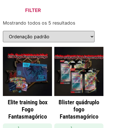
Blisters Triplo
Booster Box
FILTER
Elite Traning Box
Fogo Fantasmagórico
Mostrando todos os 5 resultados
Mini Display
Elite training box
Blister quádruplo
Fogo
fogo
Fantasmagórico
Fantasmagórico