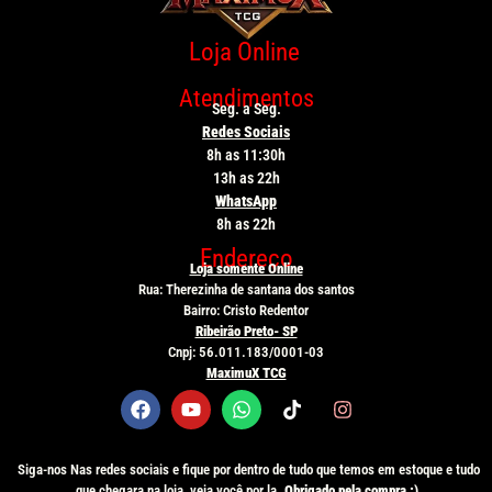
Loja Online
Atendimentos
Seg. a Seg.
Redes Sociais
8h as 11:30h
13h as 22h
WhatsApp
8h as 22h
Endereço
Loja somente Online
Rua: Therezinha de santana dos santos
Bairro: Cristo Redentor
Ribeirão Preto- SP
Cnpj: 56.011.183/0001-03
MaximuX TCG
Siga-nos Nas redes sociais e fique por dentro de tudo que temos em estoque e tudo
que chegara na loja, veja você por la.
Obrigado pela compra :)