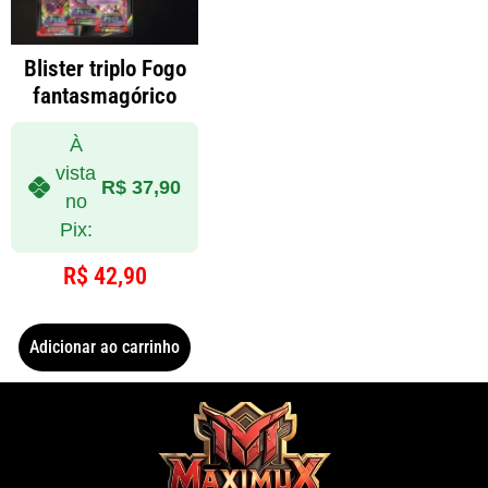
Blister triplo Fogo
fantasmagórico
À
vista
R$
37,90
no
Pix:
R$
42,90
Adicionar ao carrinho