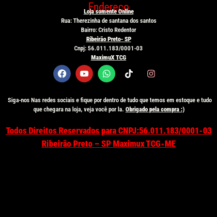
Endereço
Loja somente Online
Rua: Therezinha de santana dos santos
Bairro: Cristo Redentor
Ribeirão Preto- SP
Cnpj: 56.011.183/0001-03
MaximuX TCG
Siga-nos Nas redes sociais e fique por dentro de tudo que temos em estoque e tudo
que chegara na loja, veja você por la.
Obrigado pela compra :)
Todos Direitos Reservados para
CNPJ:56.011.183/0001-03
Ribeirão Preto – SP Maximux TCG-ME