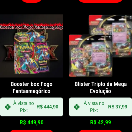
Booster box Fogo
Blister Triplo da Mega
Fantasmagórico
Evolução
À vista no
À vista no
R$
444,90
R$
37,99
Pix:
Pix:
R$
449,90
R$
42,99