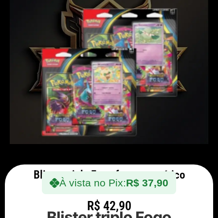
Blister triplo Fogo fantasmagórico
À vista no Pix:
R$
37,90
R$
42,90
Blister triplo Fogo