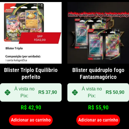
Blister Triplo Equilibrio
Blister quádruplo fogo
perfeito
Fantasmagórico
À vista no
À vista no
R$
37,90
R$
50,90
Pix:
Pix:
R$
42,90
R$
55,90
Adicionar ao carrinho
Adicionar ao carrinho