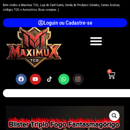
Bem vindos a Maximux TCG, Loja de Card Game, Venda de Produtos Selados, Cartas Avulsas,
códigos TCG e Acessórios, Boas compras :)
Loguin ou Cadastre-se
0