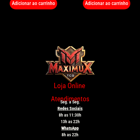
Adicionar ao carrinho
Adicionar ao carrinho
Loja Online
Atendimentos
Seg. a Seg.
Redes Sociais
8h as 11:30h
13h as 22h
WhatsApp
8h as 22h