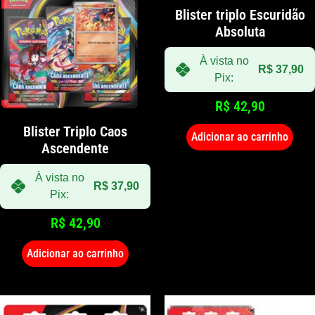
Blister triplo Escuridão
Absoluta
À vista no
R$
37,90
Pix:
R$
42,90
Blister Triplo Caos
Adicionar ao carrinho
Ascendente
À vista no
R$
37,90
Pix:
R$
42,90
Adicionar ao carrinho