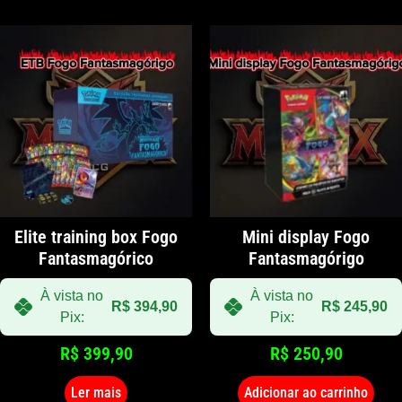
Elite training box Fogo
Mini display Fogo
Fantasmagórico
Fantasmagórigo
À vista no
À vista no
R$
394,90
R$
245,90
Pix:
Pix:
R$
399,90
R$
250,90
Ler mais
Adicionar ao carrinho