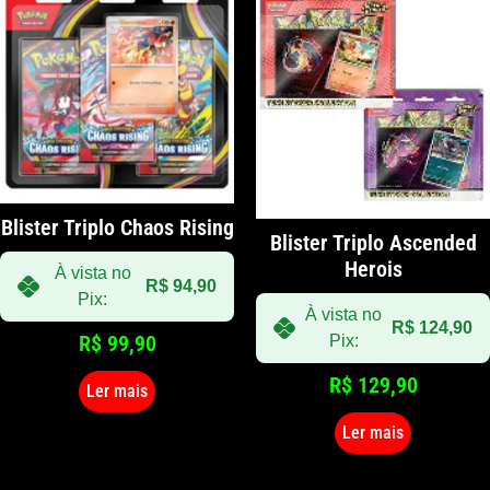
Blister Triplo Chaos Rising
Blister Triplo Ascended
Herois
À vista no
R$
94,90
Pix:
À vista no
R$
124,90
R$
99,90
Pix:
R$
129,90
Ler mais
Ler mais